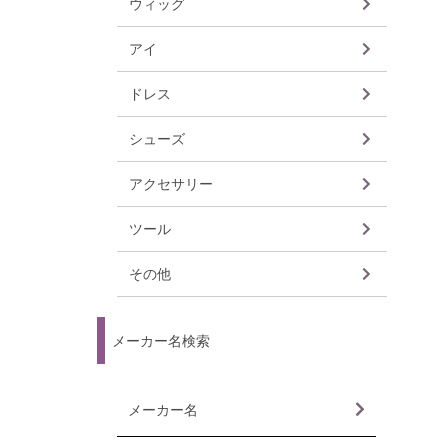
ウィッグ
6~7inc
7~8inc
8inch
8~9inc
9~10in
10inch
アイ
12mm
14mm
16mm
18mm
20mm
ドレス
30cm
40cm
60cm
65cm
70cm
トップ
スカー
ボトム
アウタ
セット
インナ
シューズ
30cm
40cm
50cm
60cm
70cm
アクセサリー
ツール
その他
メーカー名検索
メーカー名