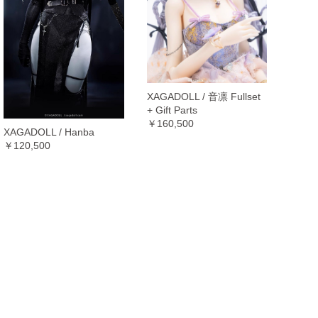
h
h
h
ch
ス
ト
ス
ー
ー・ソックス
30cm
40cm
60cm
65cm
70cm
75cm
30cm
40cm
60cm
30cm
40cm
60cm
70cm
75cm
30cm
40cm
60cm
70cm
75cm
30cm
40cm
50cm
60cm
70cm
75cm
30cm
40cm
60cm
70cm
75cm
XAGADOLL / 音凛 Fullset
+ Gift Parts
￥160,500
XAGADOLL / Hanba
￥120,500