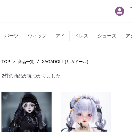
パーツ
ウィッグ
アイ
ドレス
シューズ
ア
＞
/
TOP
商品一覧
XAGADOLL (サガドール)
2件
の商品が見つかりました
グ
10cm
30cm
40cm
50cm
60cm
30cm
40cm
50cm
60cm
70cm
30cm
40cm
50cm
60cm
65cm
70cm
30cm
40cm
50cm
60cm
65cm
70cm
75cm
30cm
40cm
50cm
60cm
70cm
75cm
30cm
40cm
60cm
70cm