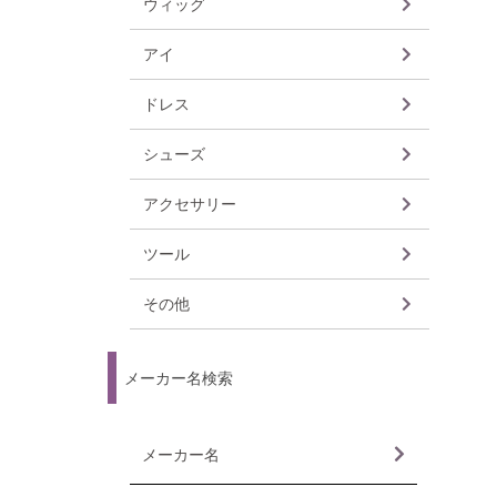
ウィッグ
6~7inc
7~8inc
8inch
8~9inc
9~10in
10inch
アイ
12mm
14mm
16mm
18mm
20mm
ドレス
30cm
40cm
60cm
65cm
70cm
トップ
スカー
ボトム
アウタ
セット
インナ
シューズ
30cm
40cm
50cm
60cm
70cm
アクセサリー
ツール
その他
メーカー名検索
メーカー名