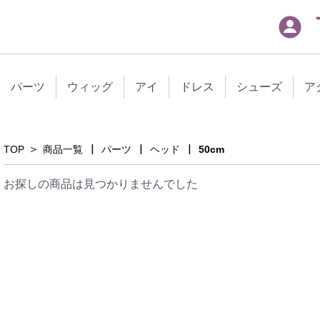
パーツ
ウィッグ
アイ
ドレス
シューズ
ア
＞
|
|
|
TOP
商品一覧
パーツ
ヘッド
50cm
お探しの商品は見つかりませんでした
グ
10cm
30cm
40cm
50cm
60cm
30cm
40cm
50cm
60cm
70cm
30cm
40cm
50cm
60cm
65cm
70cm
30cm
40cm
50cm
60cm
65cm
70cm
75cm
30cm
40cm
50cm
60cm
70cm
75cm
30cm
40cm
60cm
70cm